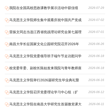
我院在全国高校思政课教学展示活动中获佳绩
2026-07-29
马克思主义学院师生集中观看庆祝中国共产党成
2026-07-02
立105周年大会
雷振文同志当选江西省统战理论研究会第七届理
2026-07-01
事会会长
南昌大学长征国家文化公园研究院召开2026年
2026-06-26
工作推进会
马克思主义学院党委领导班子端午节走访慰问学
2026-06-18
子
校党委常委、副校长陈始发来我院与青年教师座
2026-06-18
谈交流
马克思主义学院举行2026届研究生毕业典礼暨
2026-06-16
学位授予仪式
马克思主义学院召开党委理论学习中心组（扩
2026-06-12
大）会议暨树立和践…
马克思主义学院在南昌大学研究生首届微党课大
2026-06-11